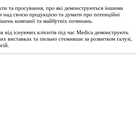
кти та просування, про які демонструються іншими
и над своєю продукцією та думати про потенційні
ішень компанії та майбутніх починань.
и від існуючих клієнтів під час Medica демонструють
ких виставках та пильно стеживши за розвитком галузі,
гій.