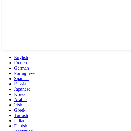
English
French
German
Portuguese
Spanish
Russian
Japanese
Korean
Arabic
Irish
Greek
Turkish
Italian
Danish