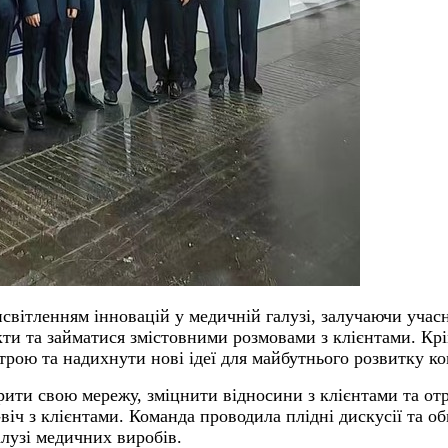
світленням інновацій у медичній галузі, залучаючи учасн
кти та займатися змістовними розмовами з клієнтами. Кр
трою та надихнути нові ідеї для майбутнього розвитку ко
ирити свою мережу, зміцнити відносини з клієнтами та о
-віч з клієнтами. Команда проводила плідні дискусії та 
лузі медичних виробів.