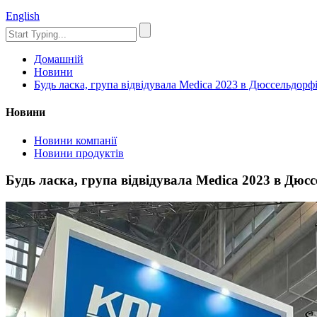
English
Домашній
Новини
Будь ласка, група відвідувала Medica 2023 в Дюссельдорф
Новини
Новини компанії
Новини продуктів
Будь ласка, група відвідувала Medica 2023 в Дюс