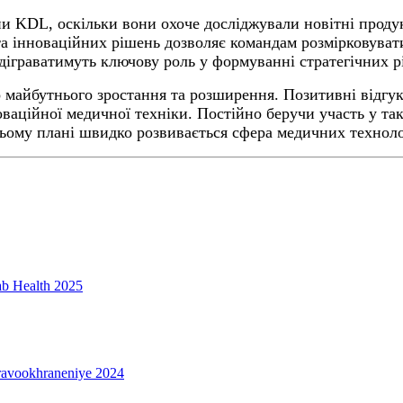
пи KDL, оскільки вони охоче досліджували новітні проду
та інноваційних рішень дозволяє командам розмірковуват
ідіграватимуть ключову роль у формуванні стратегічних р
 майбутнього зростання та розширення. Позитивні відгук
оваційної медичної техніки. Постійно беручи участь у та
ьому плані швидко розвивається сфера медичних техноло