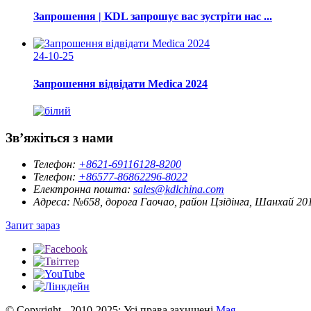
Запрошення | KDL запрошує вас зустріти нас ...
24-10-25
Запрошення відвідати Medica 2024
Зв’яжіться з нами
Телефон:
+8621-69116128-8200
Телефон:
+86577-86862296-8022
Електронна пошта:
sales@kdlchina.com
Адреса:
№658, дорога Гаочао, район Цзідінга, Шанхай 20
Запит зараз
© Copyright - 2010-2025: Усі права захищені.
Мая