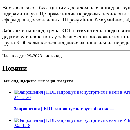
Виставка також була цінним досвідом навчання для гру
лідерами галузі. Це пряме вплив передових технологій 
сфери для вдосконалення. Ці розуміння, безсумнівно, в
Забігаючи наперед, група KDL оптимістична щодо свого
додаткову впевненість у забезпеченні високоякісної інн
група KDL залишається відданою залишатися на передн
Час посади: 29-2023 листопада
Новини
Наш слід, лідерство, інновація, продукти
24-12-30
Запрошення | KDL запрошує вас зустріти нас ...
24-11-18