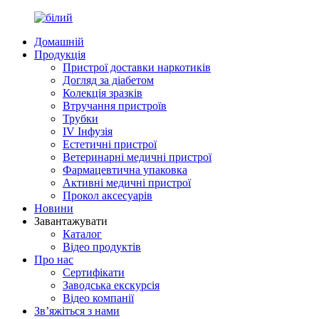
Домашній
Продукція
Пристрої доставки наркотиків
Догляд за діабетом
Колекція зразків
Втручання пристроїв
Трубки
IV Інфузія
Естетичні пристрої
Ветеринарні медичні пристрої
Фармацевтична упаковка
Активні медичні пристрої
Прокол аксесуарів
Новини
Завантажувати
Каталог
Відео продуктів
Про нас
Сертифікати
Заводська екскурсія
Відео компанії
Зв’яжіться з нами