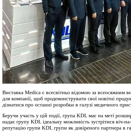
Виставка Medica є всесвітньо відомою за всеосяжним ви
для компанії, щоб продемонструвати свої новітні проду
дізнатися про останні розробки в галузі медичного прис
Беручи участь у цій події, група KDL має на меті розш
надає групу KDL ідеальну можливість зустрітися віч-на
репутацію групи KDL групи як довіреного партнера в га