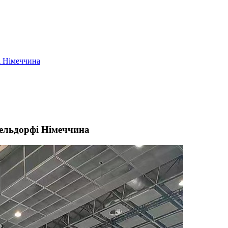
і Німеччина
сельдорфі Німеччина