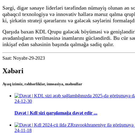
Sərgi, digər sənaye liderləri tərəfindən nümayiş olunan ən s
qabaqcıl texnologiya və innovativ həllərə məruz qalma qrupl
ki, şirkətin strateji qərarlarını və gələcək səylərini formala
Qarşıda baxan KDL Qrupu gələcək böyüməsi və genişləndiril
avadanlıqların verilməsinə inamlarını gücləndirdi. Bu cür sə
inkişaf edən sahəsinin başında qalmağa sadiq qalır.
Saat: Noyabr-29-2023
Xəbəri
Ayaq izimiz, rəhbərliklər, innoasiya, məhsullar
24-12-30
Dəvət | Kdl sizi qarşılamağa dəvət edir ...
24-11-18