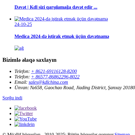
Dəvət | Kdl sizi qarşılamağa dəvət edir ...
24-10-25
Medica 2024-də iştirak etmək üçün dəvətnamə
Bizimlə əlaqə saxlayın
Telefon:
+ 8621-69116128-8200
Telefon:
+ 86577-86862296-8022
Email:
sales@kdlchina.com
Ünvan:
№658, Gaochao Road, Jiading District, Şanxay 20180
Sorğu indi
© Müəllif hüquqları - 2010-2025: Bütün hüquqlar qorunur.
Sitemap