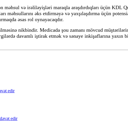
on məhsul və irəliləyişləri maraqla araşdırdıqları üçün KDL Q
arı məhsullarını əks etdirməyə və yaxşılaşdırma üçün potensi
şdırmaqda əsas rol oynayacaqdır.
məsinə nikbindir. Medicada şou zamanı mövcud müştərilərin m
rgilərdə davamlı iştirak etmək və sənaye inkişaflarına yaxın 