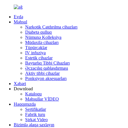
Evdə
Məhsul
Narkotik Çatdırılma cihazları
Diabetə qulluq
Nümunə Kolleksiya
Müdaxilə cihazları
Tüpürcəklər
IV infuziya
Estetik cihazlar
Baytarlıq Tibbi Cihazları
Əczaçılıq qablaşdırması
Aktiv tibbi cihazlar
Ponksiyon aksesuarları
Xəbəri
Download
Kataloqu
Məhsullar VİDEO
Haqqımızda
Sertifikatlar
Fabrik turu
Şirkət Video
Bizimlə əlaqə saxlayın