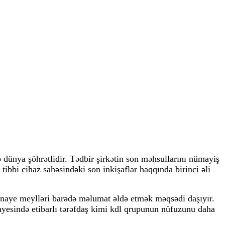
lə dünya şöhrətlidir. Tədbir şirkətin son məhsullarını nümayiş
ibbi cihaz sahəsindəki son inkişaflar haqqında birinci əli
ənaye meylləri barədə məlumat əldə etmək məqsədi daşıyır.
yesində etibarlı tərəfdaş kimi kdl qrupunun nüfuzunu daha