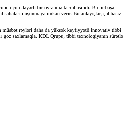
rupu üçün dəyərli bir öyrənmə təcrübəsi idi. Bu birbaşa
al sahələri düşünməyə imkan verir. Bu anlayışlar, şübhəsiz
üsbət rəyləri daha da yüksək keyfiyyətli innovativ tibbi
bir göz saxlamaqla, KDL Qrupu, tibbi texnologiyanın sürətlə