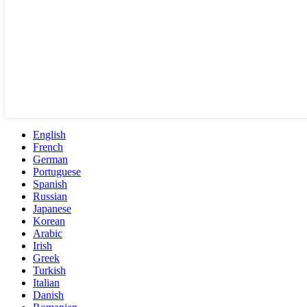
English
French
German
Portuguese
Spanish
Russian
Japanese
Korean
Arabic
Irish
Greek
Turkish
Italian
Danish