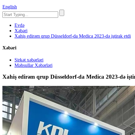
English
Evdə
Xəbəri
Xahiş edirəm qrup Düsseldorf-da Medica 2023-də iştirak etdi
Xəbəri
Şirkət xəbərləri
Məhsullar Xəbərləri
Xahiş edirəm qrup Düsseldorf-da Medica 2023-də işti