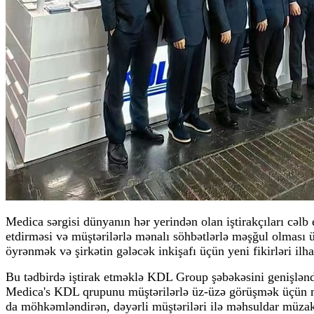
Medica sərgisi dünyanın hər yerindən olan iştirakçıları cəlb 
etdirməsi və müştərilərlə mənalı söhbətlərlə məşğul olması ü
öyrənmək və şirkətin gələcək inkişafı üçün yeni fikirləri il
Bu tədbirdə iştirak etməklə KDL Group şəbəkəsini genişlənd
Medica's KDL qrupunu müştərilərlə üz-üzə görüşmək üçün mü
da möhkəmləndirən, dəyərli müştəriləri ilə məhsuldar müzaki