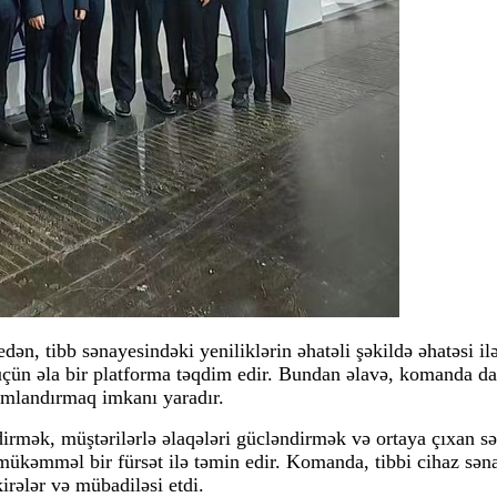
edən, tibb sənayesindəki yeniliklərin əhatəli şəkildə əhatəsi i
çün əla bir platforma təqdim edir. Bundan əlavə, komanda da t
hamlandırmaq imkanı yaradır.
irmək, müştərilərlə əlaqələri gücləndirmək və ortaya çıxan s
kəmməl bir fürsət ilə təmin edir. Komanda, tibbi cihaz səna
rələr və mübadiləsi etdi.