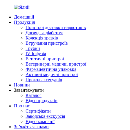
Домашній
Продукція
Пристрої доставки наркотиків
Догляд за діабетом
Колекція зразків
Втручання пристроїв
Трубки
IV Інфузія
Естетичні пристрої
Ветеринарні медичні пристрої
Фармацевтична упаковка
Активні медичні пристрої
Прокол аксесуарів
Новини
Завантажувати
Каталог
Відео продуктів
Про нас
Сертифікати
Заводська екскурсія
Відео компанії
Зв’яжіться з нами