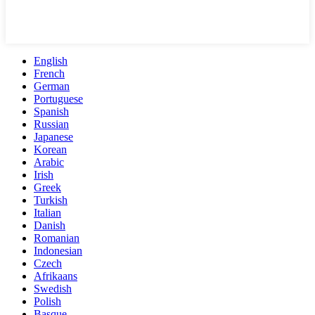
English
French
German
Portuguese
Spanish
Russian
Japanese
Korean
Arabic
Irish
Greek
Turkish
Italian
Danish
Romanian
Indonesian
Czech
Afrikaans
Swedish
Polish
Basque