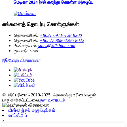
மெடிகா 2024 இல் கலந்து கொள்ள அழைப்பு
எங்களைத் தொடர்பு கொள்ளுங்கள்
தொலைபேசி:
+8621-69116128-8200
தொலைபேசி:
+86577-86862296-8022
மின்னஞ்சல்:
sales@kdlchina.com
முகவரி:
எண்
இப்போது விசாரணை
© பதிப்புரிமை - 2010-2025: அனைத்து உரிமைகளும்
பாதுகாக்கப்பட்டவை.
தள வரைபடம்
மின்னஞ்சல் அனுப்புங்கள்
வாட்ஸ்அப்
x