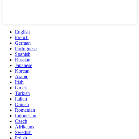
English
French
German
Portuguese
Spanish
Russian
Japanese
Korean
Arabic
Irish
Greek
Turkish
Italian
Danish
Romanian
Indonesian
Czech
Afrikaans
Swedish
Polish