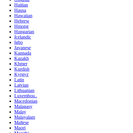
Haitian
Hausa
Hawaiian
Hebrew
Hmong
Hungarian
Icelandic
Igbo
Javanese
Kannada
Kazakh
Khmer
Kurdish
Kyrgyz
Latin
Latvian
Lithuanian
Luxembou..
Macedonian
Malagasy
Malay
Malayalam
Maltese
Maori