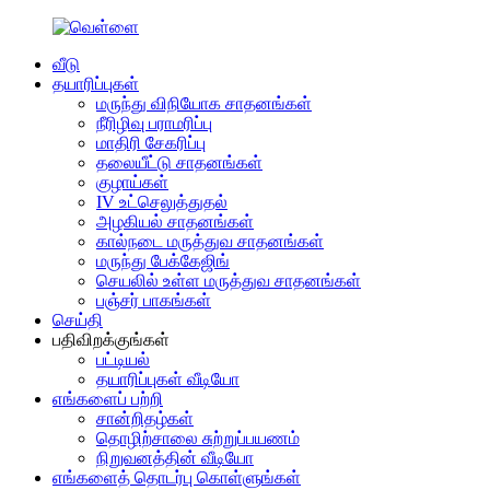
வீடு
தயாரிப்புகள்
மருந்து விநியோக சாதனங்கள்
நீரிழிவு பராமரிப்பு
மாதிரி சேகரிப்பு
தலையீட்டு சாதனங்கள்
குழாய்கள்
IV உட்செலுத்துதல்
அழகியல் சாதனங்கள்
கால்நடை மருத்துவ சாதனங்கள்
மருந்து பேக்கேஜிங்
செயலில் உள்ள மருத்துவ சாதனங்கள்
பஞ்சர் பாகங்கள்
செய்தி
பதிவிறக்குங்கள்
பட்டியல்
தயாரிப்புகள் வீடியோ
எங்களைப் பற்றி
சான்றிதழ்கள்
தொழிற்சாலை சுற்றுப்பயணம்
நிறுவனத்தின் வீடியோ
எங்களைத் தொடர்பு கொள்ளுங்கள்