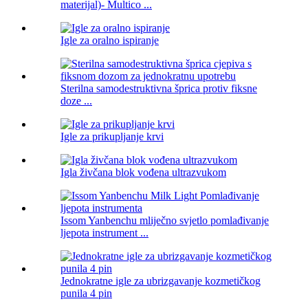
materijal)- Multico ...
Igle za oralno ispiranje
Sterilna samodestruktivna šprica protiv fiksne
doze ...
Igle za prikupljanje krvi
Igla živčana blok vođena ultrazvukom
Issom Yanbenchu ​​mliječno svjetlo pomlađivanje
ljepota instrument ...
Jednokratne igle za ubrizgavanje kozmetičkog
punila 4 pin