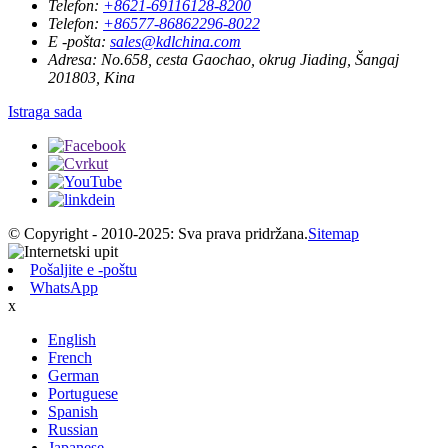
Telefon:
+8621-69116128-8200
Telefon:
+86577-86862296-8022
E -pošta:
sales@kdlchina.com
Adresa:
No.658, cesta Gaochao, okrug Jiading, Šangaj
201803, Kina
Istraga sada
© Copyright - 2010-2025: Sva prava pridržana.
Sitemap
Pošaljite e -poštu
WhatsApp
x
English
French
German
Portuguese
Spanish
Russian
Japanese