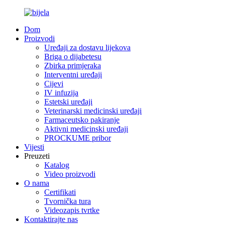
Dom
Proizvodi
Uređaji za dostavu lijekova
Briga o dijabetesu
Zbirka primjeraka
Interventni uređaji
Cijevi
IV infuzija
Estetski uređaji
Veterinarski medicinski uređaji
Farmaceutsko pakiranje
Aktivni medicinski uređaji
PROCKUME pribor
Vijesti
Preuzeti
Katalog
Video proizvodi
O nama
Certifikati
Tvornička tura
Videozapis tvrtke
Kontaktirajte nas