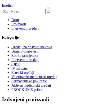
English
Dom
Proizvodi
Interventni uređaji
Kategorije
Uređaji za dostavu lijekova
Briga o dijabetesu
Zbirka primjeraka
Interventni uređaji
Cijevi
IV infuzija
Estetski uređaji
Veterinarski medicinski uređaji
Farmaceutsko pakiranje
Aktivni medicinski uređaji
PROCKUME pribor
Izdvojeni proizvodi